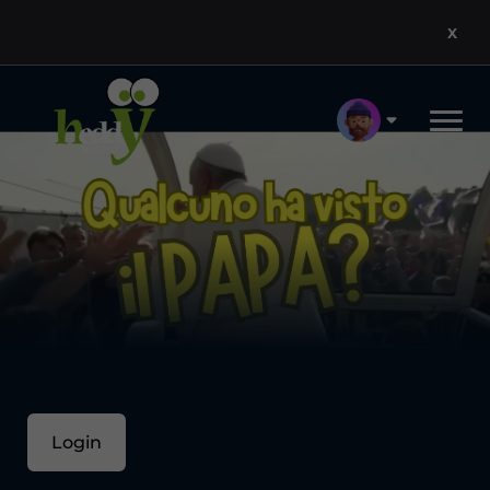
X
Login