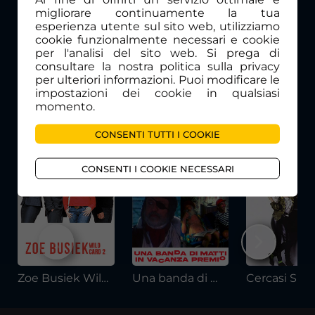
quando, per una serie di circostanze assurde,
migliorare continuamente la tua
viene rapito e portato nella cittadina di Caiazzo. Il
esperienza utente sul sito web, utilizziamo
tassista-sequestratore, colui che ha ideato e
cookie funzionalmente necessari e cookie
effettuato il rapimento, lo porta a casa sua. Il
per l'analisi del sito web. Si prega di
riscatto? Una giornata di …
consultare la nostra politica sulla privacy
per ulteriori informazioni. Puoi modificare le
impostazioni dei cookie in qualsiasi
momento.
Guarda anche
CONSENTI TUTTI I COOKIE
CONSENTI I COOKIE NECESSARI
Zoe Busiek Wild World
Una banda di matti in vacanza premio